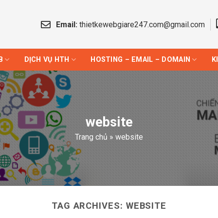
Email:
thietkewebgiare247.com@gmail.com
B
DỊCH VỤ HTH
HOSTING – EMAIL – DOMAIN
K
website
Trang chủ
»
website
TAG ARCHIVES:
WEBSITE