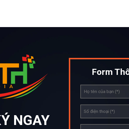
Form Thô
KÝ NGAY