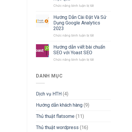
tabs
ở
Chức năng bình luận bị tắt
dạng
Khắc
menu
phục
mobile
Hướng Dẫn Cài Đặt Và Sử
lỗi
với
Dụng Google Analytics
link
jquery
2023
chat
–
ở
Chức năng bình luận bị tắt
zalo
flatsome
Hướng
bị
Dẫn
khóa
Hướng dẫn viết bài chuẩn
Cài
tạm
SEO với Yoast SEO
Đặt
thời
ở
Chức năng bình luận bị tắt
Và
đơn
Hướng
Sử
giản,
dẫn
Dụng
hiệu
viết
DANH MỤC
Google
quả
bài
Analytics
chuẩn
2023
SEO
Dịch vụ HTH
(4)
với
Yoast
Hướng dẫn khách hàng
(9)
SEO
Thủ thuật flatsome
(11)
Thủ thuật wordpress
(16)