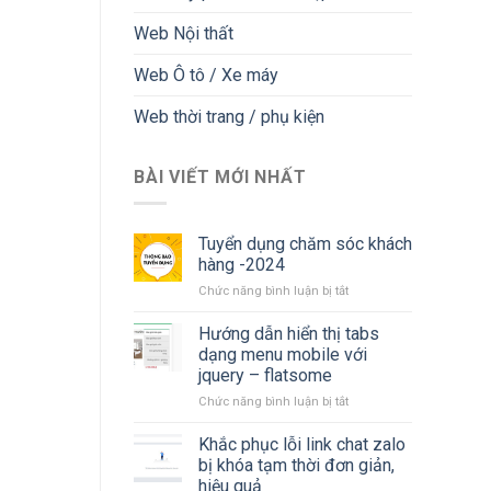
Web Nội thất
Web Ô tô / Xe máy
Web thời trang / phụ kiện
BÀI VIẾT MỚI NHẤT
Tuyển dụng chăm sóc khách
hàng -2024
ở
Chức năng bình luận bị tắt
Tuyển
dụng
Hướng dẫn hiển thị tabs
chăm
dạng menu mobile với
sóc
jquery – flatsome
khách
ở
Chức năng bình luận bị tắt
hàng
Hướng
-2024
dẫn
Khắc phục lỗi link chat zalo
hiển
bị khóa tạm thời đơn giản,
thị
hiệu quả