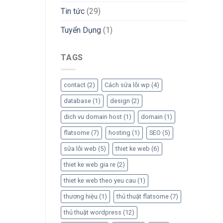
Tin tức
(29)
Tuyển Dụng
(1)
TAGS
contact
(2)
Cách sửa lỗi wp
(4)
database
(1)
design
(2)
dich vu domain host
(1)
domain
(1)
flatsome
(7)
hosting
(1)
SEO
(5)
sửa lỗi web
(5)
thiet ke web
(6)
thiet ke web gia re
(2)
thiet ke web theo yeu cau
(1)
thương hiệu
(1)
thủ thuật flatsome
(7)
thủ thuật wordpress
(12)