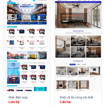
XEM THỬ
XEM THỬ
Web điện máy
Web về thi công nội thất
Liên hệ
Liên hệ