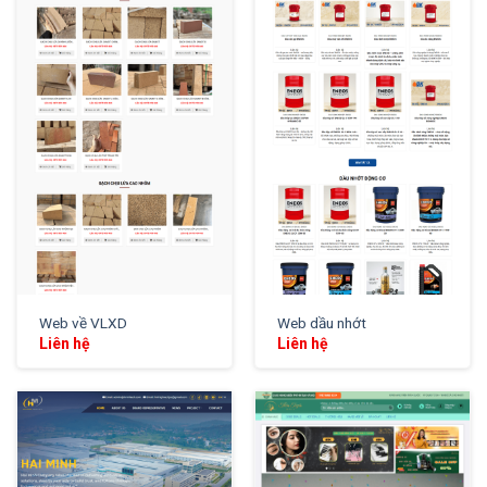
XEM THỬ
XEM THỬ
Web về VLXD
Web dầu nhớt
Liên hệ
Liên hệ