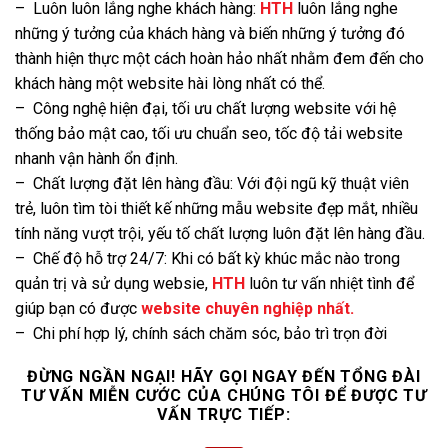
– Luôn luôn lắng nghe khách hàng:
HTH
luôn lắng nghe
những ý tưởng của khách hàng và biến những ý tưởng đó
thành hiện thực một cách hoàn hảo nhất nhằm đem đến cho
khách hàng một website hài lòng nhất có thể.
– Công nghệ hiện đại, tối ưu chất lượng website với hệ
thống bảo mật cao, tối ưu chuẩn seo, tốc độ tải website
nhanh vận hành ổn định.
– Chất lượng đặt lên hàng đầu: Với đội ngũ kỹ thuật viên
trẻ, luôn tìm tòi thiết kế những mẫu website đẹp mắt, nhiều
tính năng vượt trội, yếu tố chất lượng luôn đặt lên hàng đầu.
– Chế độ hỗ trợ 24/7: Khi có bất kỳ khúc mắc nào trong
quản trị và sử dụng websie,
HTH
luôn tư vấn nhiệt tình để
giúp bạn có được
website chuyên nghiệp
nhất.
– Chi phí hợp lý, chính sách chăm sóc, bảo trì trọn đời
ĐỪNG NGẦN NGẠI! HÃY GỌI NGAY ĐẾN TỔNG ĐÀI
TƯ VẤN MIỄN CƯỚC CỦA CHÚNG TÔI ĐỂ ĐƯỢC TƯ
VẤN TRỰC TIẾP: