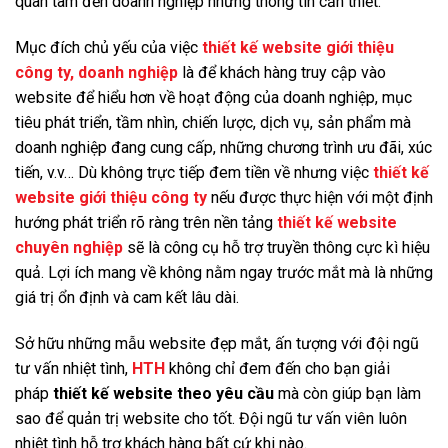
quan tâm đến doanh nghiệp những thông tin cần thiết.
Mục đích chủ yếu của việc
thiết kế website giới thiệu
công ty, doanh nghiệp
là để khách hàng truy cập vào
website để hiểu hơn về hoạt động của doanh nghiệp, mục
tiêu phát triển, tầm nhìn, chiến lược, dịch vụ, sản phẩm mà
doanh nghiệp đang cung cấp, những chương trình ưu đãi, xúc
tiến, v.v… Dù không trực tiếp đem tiền về nhưng việc
thiết kế
website giới thiệu công ty
nếu được thực hiện với một định
hướng phát triển rõ ràng trên nền tảng
thiết kế website
chuyên nghiệp
sẽ là công cụ hỗ trợ truyền thông cực kì hiệu
quả. Lợi ích mang về không nằm ngay trước mắt mà là những
giá trị ổn định và cam kết lâu dài.
Sở hữu những mẫu website đẹp mắt, ấn tượng với đội ngũ
tư vấn nhiệt tình,
HTH
không chỉ đem đến cho bạn giải
pháp
thiết kế website theo yêu cầu
mà còn giúp bạn làm
sao để quản trị website cho tốt. Đội ngũ tư vấn viên luôn
nhiệt tình hỗ trợ khách hàng bất cứ khi nào.