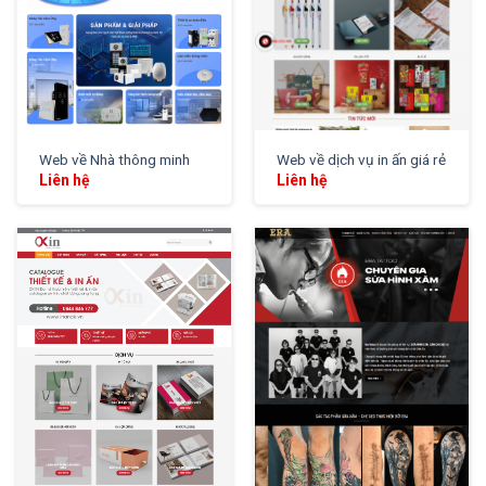
Web về Nhà thông minh
Web về dịch vụ in ấn giá rẻ
Liên hệ
Liên hệ
XEM THỬ
XEM THỬ