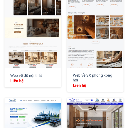
XEM THỬ
XEM THỬ
Web về SX phòng xông
Web về đồ nội thất
hơi
Liên hệ
Liên hệ