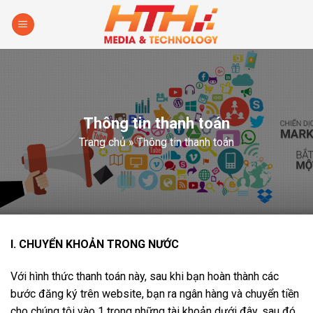
Skip
to
content
Thông tin thanh toán
Trang chủ
»
Thông tin thanh toán
I. CHUYỂN KHOẢN TRONG NƯỚC
Với hình thức thanh toán này, sau khi bạn hoàn thành các
bước đăng ký trên website, bạn ra ngân hàng và chuyển tiền
cho chúng tôi vào 1 trong những tài khoản dưới đây, sau đó