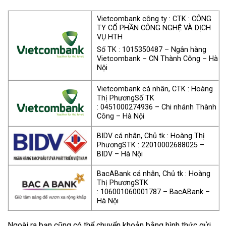
Vietcombank công ty : CTK : CÔNG
TY CỔ PHẦN CÔNG NGHỆ VÀ DỊCH
VỤ HTH
Số TK : 1015350487 – Ngân hàng
Vietcombank – CN Thành Công – Hà
Nội
Vietcombank cá nhân, CTK : Hoàng
Thị Phương
Số TK
: 0451000274936 – Chi nhánh Thành
Công – Hà Nội
BIDV cá nhân, Chủ tk : Hoàng Thị
Phương
STK : 22010002688025 –
BIDV – Hà Nội
BacABank cá nhân, Chủ tk : Hoàng
Thị Phương
STK
: 106001060001787 – BacABank –
Hà Nội
Ngoài ra bạn cũng có thể chuyển khoản bằng hình thức gửi