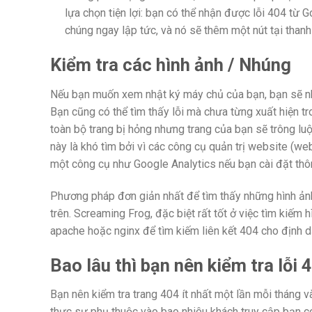
lựa chọn tiện lợi: bạn có thể nhận được lỗi 404 t
chúng ngay lập tức, và nó sẽ thêm một nút tại tha
Kiểm tra các hình ảnh / Nhúng
Nếu bạn muốn xem nhật ký máy chủ của bạn, bạn sẽ nhậ
Bạn cũng có thể tìm thấy lỗi mà chưa từng xuất hiện t
toàn bộ trang bị hỏng nhưng trang của bạn sẽ trông lu
này là khó tìm bởi vì các công cụ quản trị website (w
một công cụ như Google Analytics nếu bạn cài đặt thô
Phương pháp đơn giản nhất để tìm thấy những hình ản
trên. Screaming Frog, đặc biệt rất tốt ở việc tìm kiếm
apache hoặc nginx để tìm kiếm liên kết 404 cho định dạ
Bao lâu thì bạn nên kiểm tra lỗi 
Bạn nên kiểm tra trang 404 ít nhất một lần mỗi tháng 
thực sự phụ thuộc vào bao nhiêu khách truy cập bạn có