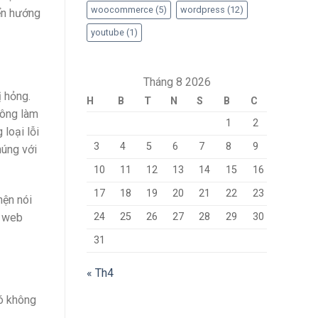
woocommerce
(5)
wordpress
(12)
ển hướng
youtube
(1)
Tháng 8 2026
ị hỏng.
H
B
T
N
S
B
C
hông làm
1
2
loại lỗi
3
4
5
6
7
8
9
húng với
10
11
12
13
14
15
16
17
18
19
20
21
22
23
hện nói
ủ web
24
25
26
27
28
29
30
31
« Th4
Nó không