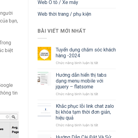
Web Ô tô / Xe máy
 người
Web thời trang / phụ kiện
 của bạn,
BÀI VIẾT MỚI NHẤT
 Trong
Tuyển dụng chăm sóc khách
c biệt
hàng -2024
ở
Chức năng bình luận bị tắt
Tuyển
dụng
Hướng dẫn hiển thị tabs
chăm
dạng menu mobile với
sóc
Google
jquery – flatsome
khách
thông tin
ở
Chức năng bình luận bị tắt
hàng
Hướng
-2024
dẫn
Khắc phục lỗi link chat zalo
hiển
bị khóa tạm thời đơn giản,
thị
hiệu quả
tabs
ở
Chức năng bình luận bị tắt
dạng
Khắc
menu
phục
mobile
Hướng Dẫn Cài Đặt Và Sử