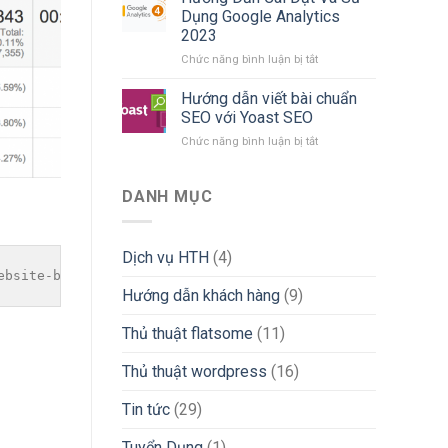
lỗi
với
Dụng Google Analytics
link
jquery
2023
chat
–
ở
Chức năng bình luận bị tắt
zalo
flatsome
Hướng
bị
Dẫn
khóa
Hướng dẫn viết bài chuẩn
Cài
tạm
SEO với Yoast SEO
Đặt
thời
ở
Chức năng bình luận bị tắt
Và
đơn
Hướng
Sử
giản,
dẫn
Dụng
hiệu
viết
DANH MỤC
Google
quả
bài
Analytics
chuẩn
2023
SEO
Dịch vụ HTH
(4)
với
ebsite-ban-hang
Yoast
Hướng dẫn khách hàng
(9)
SEO
Thủ thuật flatsome
(11)
Thủ thuật wordpress
(16)
Tin tức
(29)
Tuyển Dụng
(1)