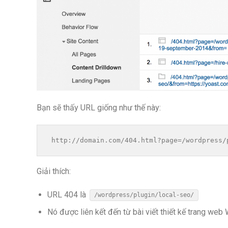
Bạn sẽ thấy URL giống như thế này:
 http://domain.com/404.html?page=/wordpress/
Giải thích:
URL 404 là
/wordpress/plugin/local-seo/
Nó được liên kết đến từ bài viết thiết kế trang we