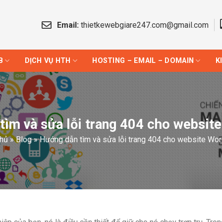
Email:
thietkewebgiare247.com@gmail.com
B
DỊCH VỤ HTH
HOSTING – EMAIL – DOMAIN
K
tìm và sửa lỗi trang 404 cho websit
chủ
»
Blog
»
Hướng dẫn tìm và sửa lỗi trang 404 cho website Wo