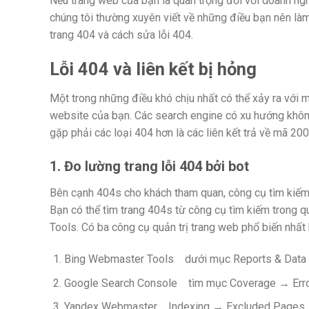
Nếu trang web của bạn là quan trọng đối với doanh nghi
chúng tôi thường xuyên viết về những điều bạn nên làm 
trang 404 và cách sửa lỗi 404.
Lỗi 404 và liên kết bị hỏng
Một trong những điều khó chịu nhất có thể xảy ra với m
website của bạn. Các search engine có xu hướng không 
gặp phải các loại 404 hơn là các liên kết trả về mã 200
1. Đo lường trang lỗi 404 bởi bot
Bên cạnh 404s cho khách tham quan, công cụ tìm kiếm
Bạn có thể tìm trang 404s từ công cụ tìm kiếm trong 
Tools. Có ba công cụ quản trị trang web phổ biến nhất
Bing Webmaster Tools dưới mục Reports & Data 
Google Search Console tìm mục Coverage → Err
Yandex Webmaster Indexing → Excluded Pages →