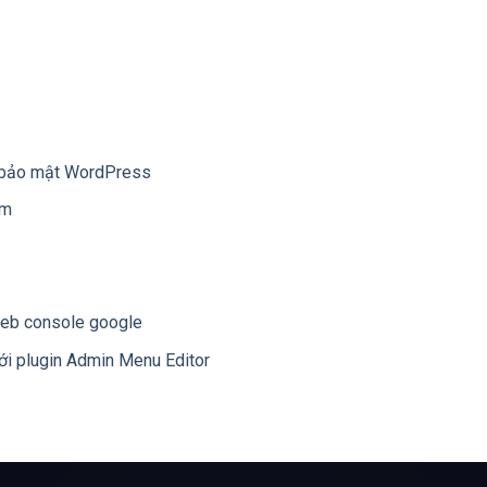
 bảo mật WordPress
ếm
 web console google
ới plugin Admin Menu Editor