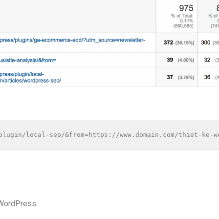
plugin/local-seo/&from=https://www.domain.com/thiet-ke-w
b WordPress.