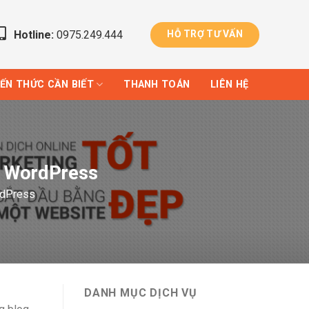
Hotline:
0975.249.444
HỖ TRỢ TƯ VẤN
IẾN THỨC CẦN BIẾT
THANH TOÁN
LIÊN HỆ
e WordPress
rdPress
DANH MỤC DỊCH VỤ