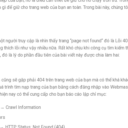
ệp của bạn, nó là điều cần thiết để giữ cho nó chạy trơn tru. Tro
gì để giữ cho trang web của bạn an toàn. Trong bài này, chúng tô
ột người truy cập là nhìn thấy trang “page not found“ đó là Lỗi 40
thích lỗi như vậy nhiều nữa. Rất khó chịu khi công cụ tìm kiếm 
, đó là lý do phần đầu tiên của bài viết này được chia làm hai:
 cũng sẽ gặp phải 404 trên trang web của bạn mà có thể khá khá
quá trình tìm nạp trang của bạn bằng cách đăng nhập vào Webmas
 hiện nay có thể cung cấp cho bạn báo cáo lập chỉ mục:
→ Crawl Information
ors
 HTTP Status: Not Found (404)