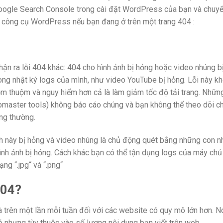
ừ Google Search Console trong cài đặt WordPress của bạn và chuy
nh công cụ WordPress nếu bạn đang ở trên một trang 404 :
n ra lỗi 404 khác: 404 cho hình ảnh bị hỏng hoặc video nhúng b
rong nhật ký logs của mình, như video YouTube bị hỏng. Lỗi này k
ộm thuộm và nguy hiểm hơn cả là làm giảm tốc độ tải trang. Những 
ebmaster tools) không báo cáo chúng và bạn không thể theo dõi c
ng thường.
h này bị hỏng và video nhúng là chủ động quét bằng những con n
 hình ảnh bị hỏng. Cách khác bạn có thể tận dụng logs của máy ch
ng “.jpg“ và “.png“
404?
và trên một lần mỗi tuần đối với các website có quy mô lớn hơn. 
 nhưng tùy thuộc vào số lượng nội dung bạn viết trên web.