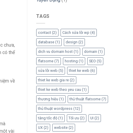
TAGS
contact
(2)
Cách sửa lỗi wp
(4)
database
(1)
design
(2)
ục chưa,
dich vu domain host
(1)
domain
(1)
 có thể
flatsome
(7)
hosting
(1)
SEO
(5)
sửa lỗi web
(5)
thiet ke web
(6)
thiet ke web gia re
(2)
hiệm về
thiet ke web theo yeu cau
(1)
thương hiệu
(1)
thủ thuật flatsome
(7)
thủ thuật wordpress
(12)
tăng tốc độ
(1)
Tối ưu
(2)
UI
(2)
 mà
UX
(2)
website
(2)
một vài