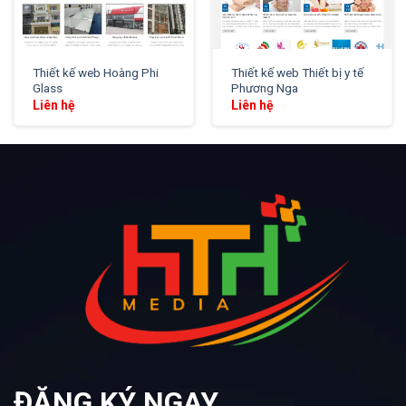
Thiết kế web Hoàng Phi
Thiết kế web Thiết bị y tế
Glass
Phương Nga
Liên hệ
Liên hệ
ĐĂNG KÝ NGAY