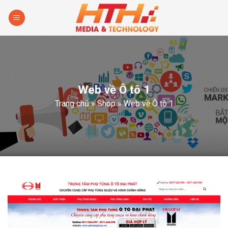
Skip
to
content
Web về Ô tô 1
Trang chủ
»
Shop
»
Web về Ô tô 1