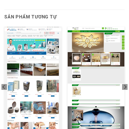
SẢN PHẨM TƯƠNG TỰ
XEM THỬ
XEM THỬ