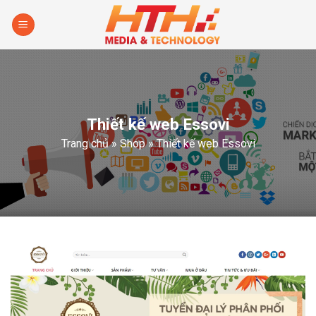
Skip
to
content
Thiết kế web Essovi
Trang chủ
»
Shop
»
Thiết kế web Essovi