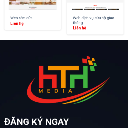
Web dịch vụ cứu hộ giao
Web rèm cửa
thông
Liên hệ
Liên hệ
ĐĂNG KÝ NGAY