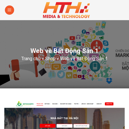
Skip
to
content
Web về Bất Động Sản 1
Trang chủ
»
Shop
»
Web về Bất Động Sản 1