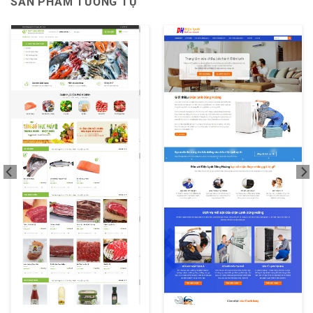
SẢN PHẨM TƯƠNG TỰ
XEM THỬ
XEM THỬ