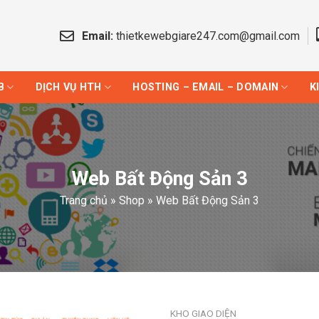
Email:
thietkewebgiare247.com@gmail.com
B
DỊCH VỤ HTH
HOSTING – EMAIL – DOMAIN
K
Web Bất Động Sản 3
Trang chủ
»
Shop
»
Web Bất Động Sản 3
KHO GIAO DIỆN