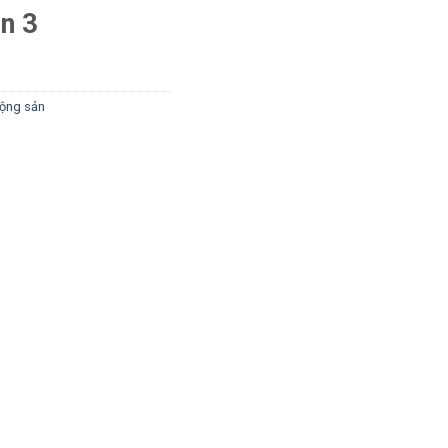
n 3
ộng sản