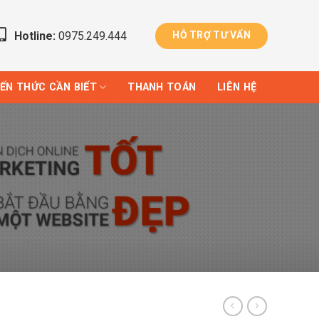
Hotline:
0975.249.444
HỖ TRỢ TƯ VẤN
IẾN THỨC CẦN BIẾT
THANH TOÁN
LIÊN HỆ