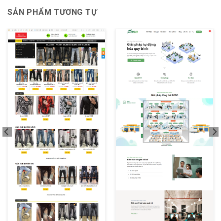
SẢN PHẨM TƯƠNG TỰ
XEM THỬ
XEM THỬ