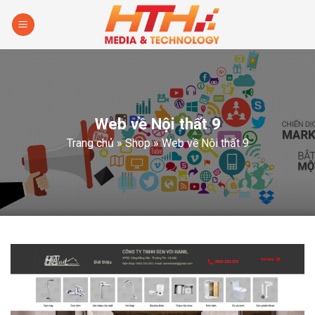
Skip
to
content
Web về Nội thất 9
Trang chủ
»
Shop
»
Web về Nội thất 9