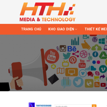
Skip
to
content
TRANG CHỦ
KHO GIAO DIỆN
THIẾT KẾ WE