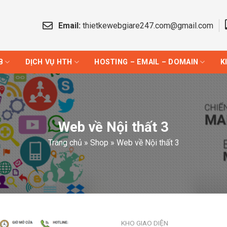
Email:
thietkewebgiare247.com@gmail.com
B
DỊCH VỤ HTH
HOSTING – EMAIL – DOMAIN
K
Web về Nội thất 3
Trang chủ
»
Shop
»
Web về Nội thất 3
KHO GIAO DIỆN