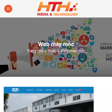
Skip
to
content
Web máy móc
Trang chủ
»
Shop
»
Web máy móc