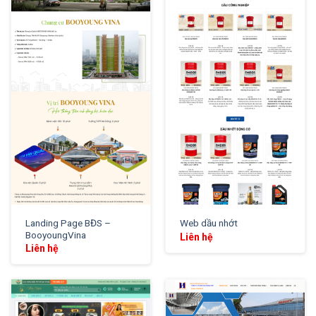
XEM THỬ
XEM THỬ
Landing Page BĐS –
Web dầu nhớt
BooyoungVina
Liên hệ
Liên hệ