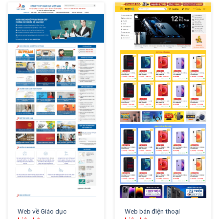
XEM THỬ
XEM THỬ
Web về Giáo dục
Web bán điện thoại