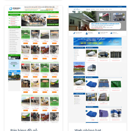
XEM THỬ
XEM THỬ
Bán hàng đồ gỗ
Web phông bạt