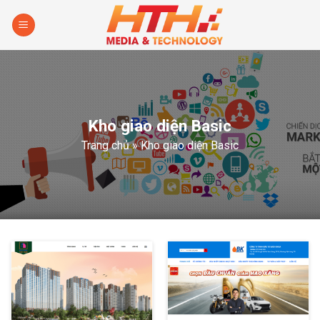
Skip
to
content
Kho giao diện Basic
Trang chủ
»
Kho giao diện Basic