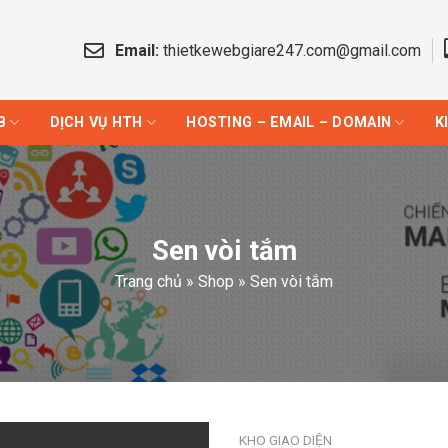
Email:
thietkewebgiare247.com@gmail.com
B
DỊCH VỤ HTH
HOSTING – EMAIL – DOMAIN
K
Sen vòi tắm
Trang chủ
»
Shop
»
Sen vòi tắm
KHO GIAO DIỆN