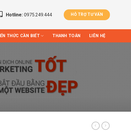
Hotline:
0975.249.444
HỖ TRỢ TƯ VẤN
IẾN THỨC CẦN BIẾT
THANH TOÁN
LIÊN HỆ