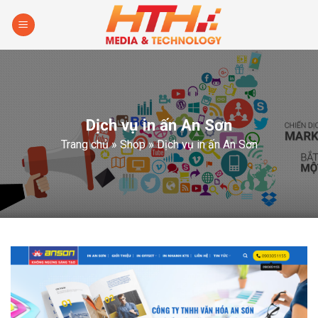
Skip
to
content
Dịch vụ in ấn An Sơn
Trang chủ
»
Shop
»
Dịch vụ in ấn An Sơn