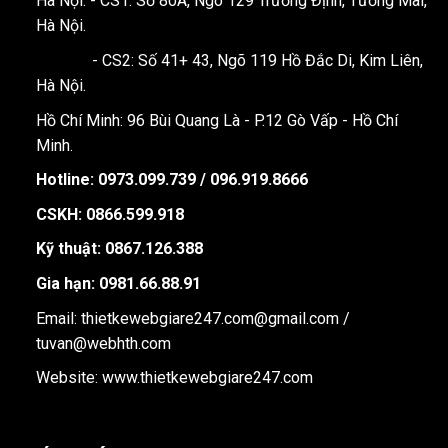
Hà Nội: - CS1: Số 80A, Ngõ 129 Trương Định, Tương Mai,
Hà Nội.
- CS2: Số 41+ 43, Ngõ 119 Hồ Đắc Di, Kim Liên,
Hà Nội.
Hồ Chí Minh: 96 Bùi Quang Là - P.12 Gò Vấp - Hồ Chí
Minh.
Hotline:
0973.099.739 / 096.919.8666
CSKH: 0866.599.918
Kỹ thuật: 0867.126.388
Gia hạn: 0981.66.88.91
Email: thietkewebgiare247.com@gmail.com /
tuvan@webhth.com
Website: www.thietkewebgiare247.com