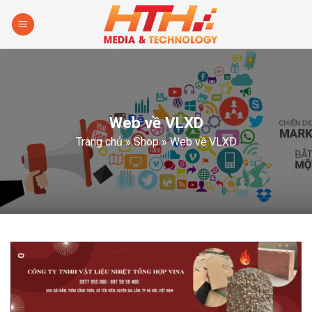
Skip
to
content
Web về VLXD
Trang chủ
»
Shop
»
Web về VLXD