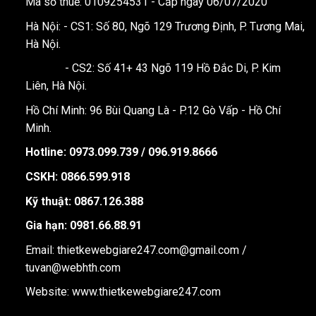
Mã số thuế: 0109254531 - Cấp ngày 06/07/2020
Hà Nội: - CS1: Số 80, Ngõ 129 Trương Định, P. Tương Mai,
Hà Nội.
- CS2: Số 41+ 43 Ngõ 119 Hồ Đắc Di, P. Kim
Liên, Hà Nội.
Hồ Chí Minh: 96 Bùi Quang Là - P.12 Gò Vấp - Hồ Chí
Minh.
Hotline:
0973.099.739 / 096.919.8666
CSKH: 0866.599.918
Kỹ thuật: 0867.126.388
Gia hạn: 0981.66.88.91
Email: thietkewebgiare247.com@gmail.com /
tuvan@webhth.com
Website: www.thietkewebgiare247.com