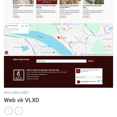
KHO GIAO DIỆN
Web về VLXD