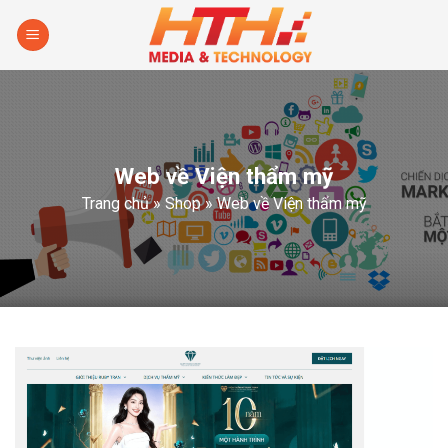
Skip
to
content
Web về Viện thẩm mỹ
Trang chủ
»
Shop
»
Web về Viện thẩm mỹ