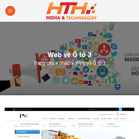
Skip
to
content
Web về Ô tô 3
Trang chủ
»
Shop
»
Web về Ô tô 3