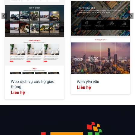
XEM THỬ
XEM THỬ
Web dịch vụ cứu hộ giao
Web yêu cầu
thông
Liên hệ
Liên hệ